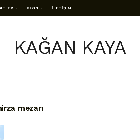
KELER
BLOG
İLETİŞİM
KAĞAN KAYA
rza mezarı