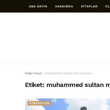
ANA SAYFA
HAKKIMDA
KİTAPLAR
ÜL
Kağan Kaya
>
muhammed sultan mirza mezarı
Etiket:
muhammed sultan mi
ÖZBEKİSTAN