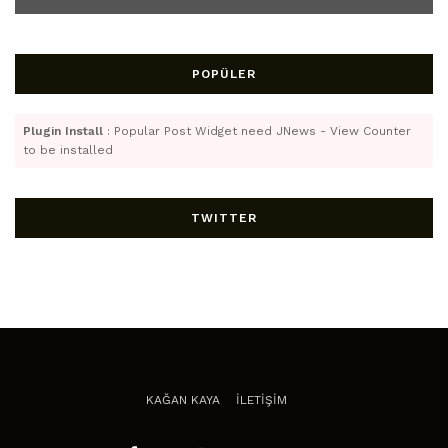
POPÜLER
Plugin Install
: Popular Post Widget need JNews - View Counter
to be installed
TWITTER
KAĞAN KAYA
İLETİŞİM