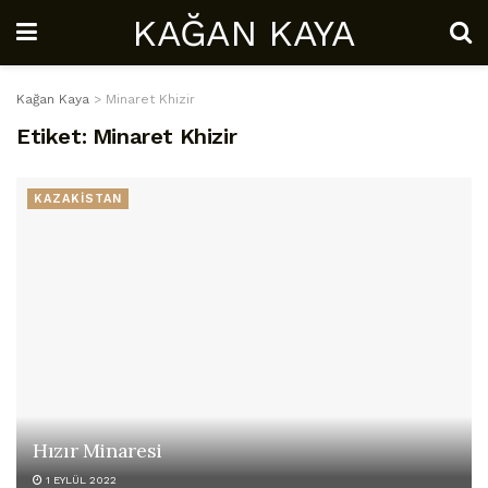
KAĞAN KAYA
Kağan Kaya
>
Minaret Khizir
Etiket:
Minaret Khizir
KAZAKİSTAN
Hızır Minaresi
1 EYLÜL 2022