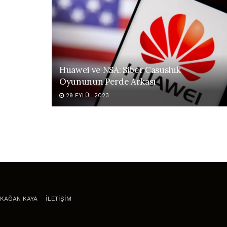
Huawei ve NSA: Siber Casusluk
Oyununun Perde Arkası
29 EYLÜL 2023
KAĞAN KAYA
İLETİŞİM