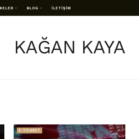
KELER
BLOG
İLETİŞİM
KAĞAN KAYA
E-TİCARET