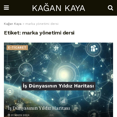
KAĞAN KAYA
Kağan Kaya
>
marka yönetimi dersi
Etiket:
marka yönetimi dersi
E-TİCARET
İş Dünyasının Yıldız Haritası
31 MAYIS 2024