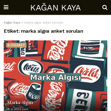
KAĞAN KAYA
Kağan Kaya
>
marka algısı anket soruları
Etiket:
marka algısı anket soruları
E-TİCARET
Marka Algısı
10 NISAN 2024