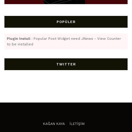
POPÜLER
Plugin Install
: Popular Post Widget need JNews - View Counter
to be installed
TWITTER
KAĞAN KAYA
İLETİŞİM