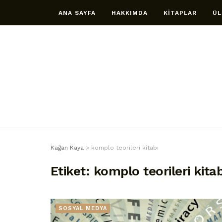
ANA SAYFA
HAKKIMDA
KİTAPLAR
ÜL
Kağan Kaya
>
komplo teorileri kitabı
Etiket:
komplo teorileri kitab
SOSYAL MEDYA