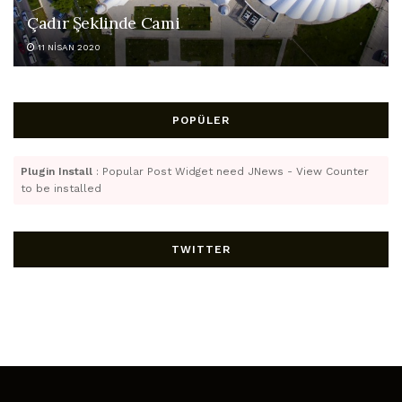
Çadır Şeklinde Cami
11 NISAN 2020
POPÜLER
Plugin Install
: Popular Post Widget need JNews - View Counter
to be installed
TWITTER