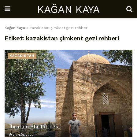
KAĞAN KAYA
Kağan Kaya
>
kazakistan çimkent gezi rehberi
Etiket:
kazakistan çimkent gezi rehberi
KAZAKİSTAN
İbrahim Ata Türbesi
2 EYLÜL 2022