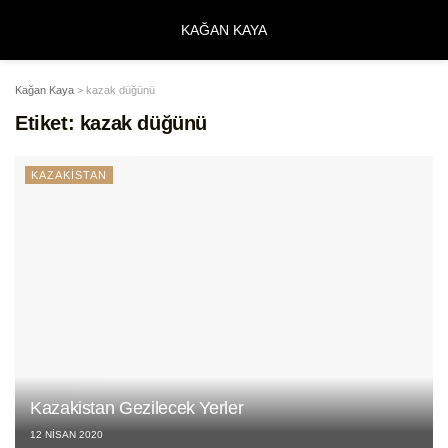
KAĞAN KAYA
Kağan Kaya
>
kazak düğünü
Etiket:
kazak düğünü
KAZAKİSTAN
Kazakistan Gezilecek Yerler
12 NISAN 2020