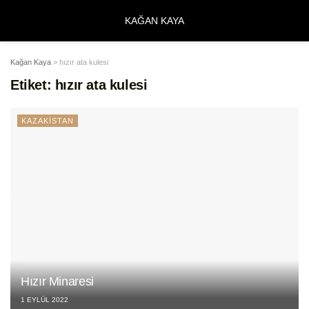
KAĞAN KAYA
Kağan Kaya
>
hızır ata kulesi
Etiket:
hızır ata kulesi
KAZAKİSTAN
Hızır Minaresi
1 EYLÜL 2022