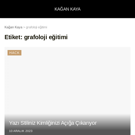
KAĞAN KAYA
Kağan Kaya
>
grafoloji eğitimi
Etiket:
grafoloji eğitimi
HACK
Yazı Stiliniz Kimliğinizi Açığa Çıkarıyor
10 ARALIK 2023