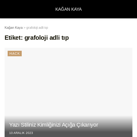
KAĞAN KAYA
Kağan Kaya
>
grafoloji adli tıp
Etiket:
grafoloji adli tıp
HACK
Yazı Stiliniz Kimliğinizi Açığa Çıkarıyor
10 ARALIK 2023