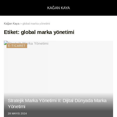
KAĞAN KAYA
Kağan Kaya
>
global marka yönetimi
Etiket:
global marka yönetimi
E-TİCARET
Stratejik Marka Yönetimi II: Dijital Dünyada Marka
Yönetimi
28 MAYIS 2024