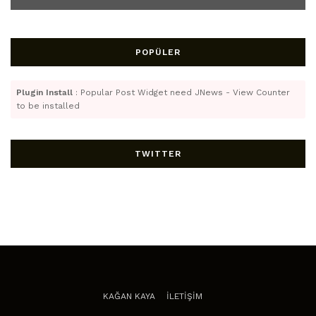
POPÜLER
Plugin Install
: Popular Post Widget need JNews - View Counter
to be installed
TWITTER
KAĞAN KAYA
İLETİŞİM