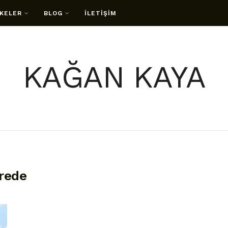
KELER
BLOG
İLETİŞİM
KAĞAN KAYA
erede