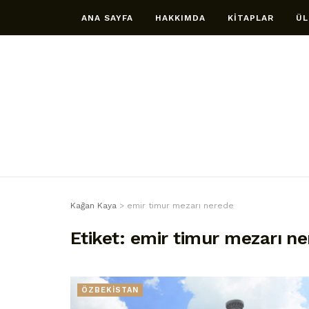
ANA SAYFA
HAKKIMDA
KİTAPLAR
ÜL
Kağan Kaya
>
emir timur mezarı nerede
Etiket:
emir timur mezarı n
ÖZBEKİSTAN