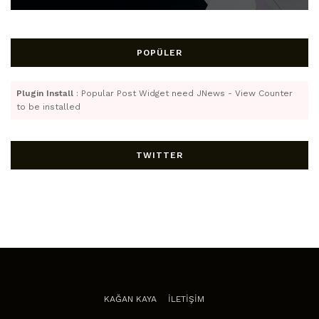
POPÜLER
Plugin Install
: Popular Post Widget need JNews - View Counter
to be installed
TWITTER
KAĞAN KAYA
İLETİŞİM