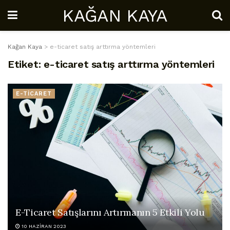
KAĞAN KAYA
Kağan Kaya
>
e-ticaret satış arttırma yöntemleri
Etiket:
e-ticaret satış arttırma yöntemleri
E-TİCARET
E-Ticaret Satışlarını Artırmanın 5 Etkili Yolu
10 HAZIRAN 2023