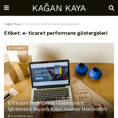
KAĞAN KAYA
Kağan Kaya
>
e-ticaret performans göstergeleri
Etiket:
e-ticaret performans göstergeleri
E-TİCARET
E-Ticaret Performans Göstergeleri:
İşletmenizi Başarılı Kılan Anahtar İstatistikler
8 HAZIRAN 2023