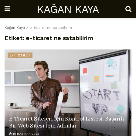
KAĞAN KAYA
Kağan Kaya
>
e-ticaret ne satabilirim
Etiket:
e-ticaret ne satabilirim
E-TİCARET
E-Ticaret Siteleri için Kontrol Listesi: Başarılı
Bir Web Sitesi İçin Adımlar
10 HAZIRAN 2023