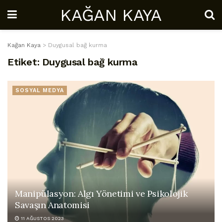
KAĞAN KAYA
Kağan Kaya
>
Duygusal bağ kurma
Etiket:
Duygusal bağ kurma
SOSYAL MEDYA
Manipülasyon: Algı Yönetimi ve Psikolojik
Savaşın Anatomisi
11 AĞUSTOS 2023