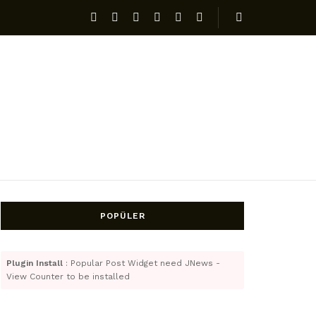
POPÜLER
Plugin Install
: Popular Post Widget need JNews -
View Counter to be installed