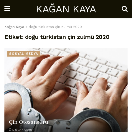
KAĞAN KAYA
Kağan Kaya
>
doğu türkistan çin zulmü 2020
Etiket:
doğu türkistan çin zulmü 2020
SOSYAL MEDYA
Çin Otosansürü
5 OCAK 2020