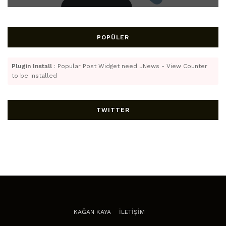
POPÜLER
Plugin Install
: Popular Post Widget need JNews - View Counter
to be installed
TWITTER
KAĞAN KAYA
İLETİŞİM