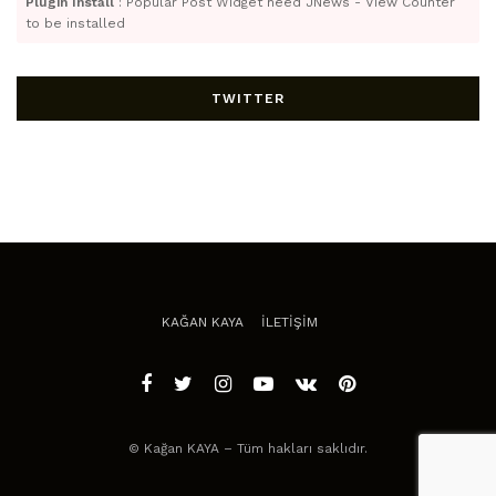
Plugin Install
: Popular Post Widget need JNews - View Counter
to be installed
TWITTER
KAĞAN KAYA
İLETİŞİM
© Kağan KAYA – Tüm hakları saklıdır.