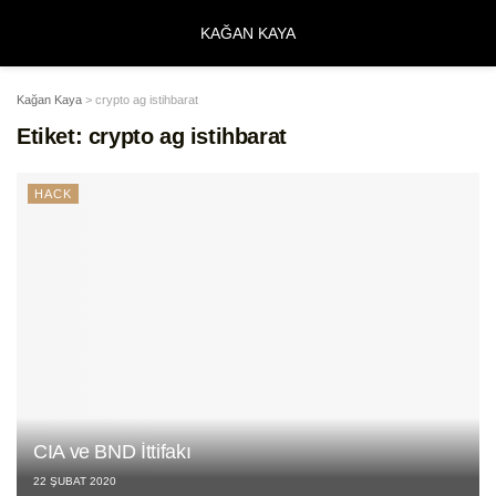
KAĞAN KAYA
Kağan Kaya
>
crypto ag istihbarat
Etiket:
crypto ag istihbarat
HACK
CIA ve BND İttifakı
22 ŞUBAT 2020