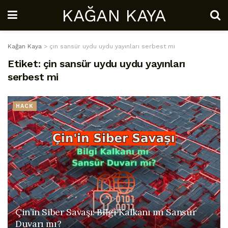
KAĞAN KAYA
Kağan Kaya
>
çin sansür uydu uydu yayınları serbest mi
Etiket:
çin sansür uydu uydu yayınları
serbest mi
HACK
Çin’in Siber Savaşı: Bilgi Kalkanı mı Sansür
Duvarı mı?