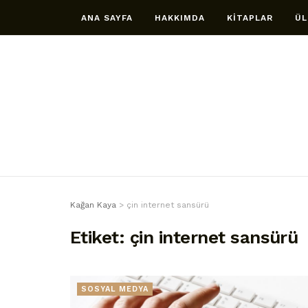
ANA SAYFA
HAKKIMDA
KİTAPLAR
ÜL
Kağan Kaya
>
çin internet sansürü
Etiket:
çin internet sansürü
SOSYAL MEDYA