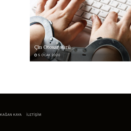
Çin Otosansürü
5 OCAK 2020
KAĞAN KAYA
İLETİŞİM