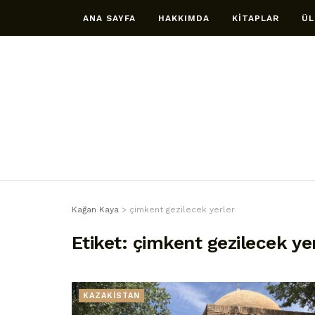
ANA SAYFA
HAKKIMDA
KİTAPLAR
ÜL
Kağan Kaya
>
çimkent gezilecek yerler
Etiket:
çimkent gezilecek ye
KAZAKİSTAN