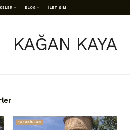
KELER
BLOG
İLETİŞİM
KAĞAN KAYA
rler
KAZAKİSTAN