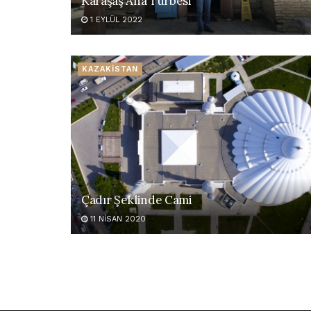
Karaşaş Ana Türbesi
1 EYLÜL 2022
KAZAKİSTAN
Çadır Şeklinde Cami
11 NISAN 2020