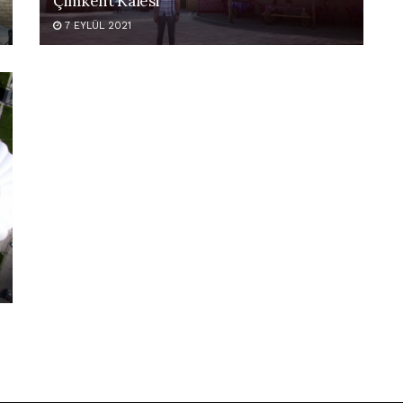
Çimkent Kalesi
7 EYLÜL 2021