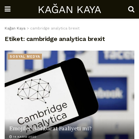
KAĞAN KAYA
Kağan Kaya
>
cambridge analytica brexit
Etiket:
cambridge analytica brexit
SOSYAL MEDYA
Emojiler İstihbarat Faaliyeti mi?
14 KASIM 2020