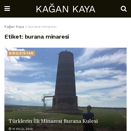
KAĞAN KAYA
Kağan Kaya
>
burana minaresi
Etiket:
burana minaresi
KIRGIZİSTAN
Türklerin İlk Minaresi Burana Kulesi
15 EYLÜL 2019