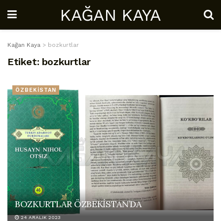
KAĞAN KAYA
Kağan Kaya
>
bozkurtlar
Etiket:
bozkurtlar
ÖZBEKİSTAN
BOZKURTLAR ÖZBEKİSTAN’DA
24 ARALIK 2023