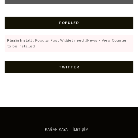
POPÜLER
Plugin Install
: Popular Post Widget need JNews - View Counter
to be installed
TWITTER
KAĞAN KAYA
İLETİŞİM