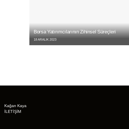
Borsa Yatırımcılarının Zihinsel Süreçleri
18 ARALIK 2023
Kağan Kaya
İLETİŞİM