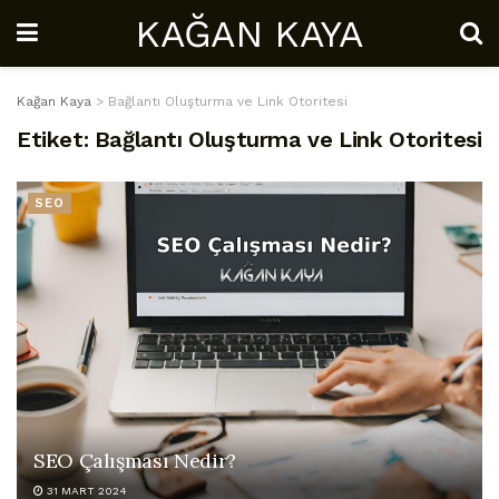
KAĞAN KAYA
Kağan Kaya
>
Bağlantı Oluşturma ve Link Otoritesi
Etiket:
Bağlantı Oluşturma ve Link Otoritesi
SEO
SEO Çalışması Nedir?
31 MART 2024