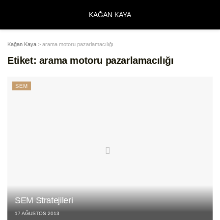
KAĞAN KAYA
Kağan Kaya
>
arama motoru pazarlamacılığı
Etiket:
arama motoru pazarlamacılığı
SEM
SEM Stratejileri
17 AĞUSTOS 2013