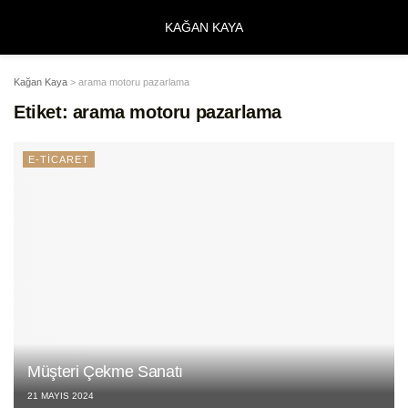
KAĞAN KAYA
Kağan Kaya
>
arama motoru pazarlama
Etiket:
arama motoru pazarlama
E-TİCARET
Müşteri Çekme Sanatı
21 MAYIS 2024