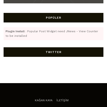
POPÜLER
Plugin Install
: Popular Post Widget need JNews - View Counter
to be installed
TWITTER
KAĞAN KAYA
İLETİŞİM