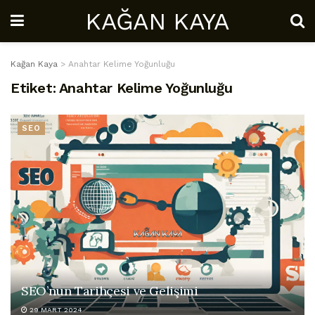
KAĞAN KAYA
Kağan Kaya
>
Anahtar Kelime Yoğunluğu
Etiket:
Anahtar Kelime Yoğunluğu
SEO
SEO’nun Tarihçesi ve Gelişimi
29 MART 2024