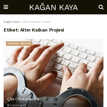
KAĞAN KAYA
Kağan Kaya
>
Altın Kalkan Projesi
Etiket:
Altın Kalkan Projesi
SOSYAL MEDYA
Çin Otosansürü
5 OCAK 2020