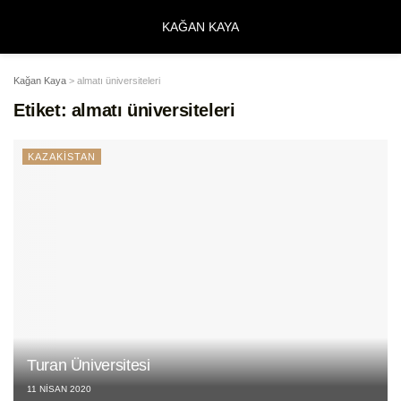
KAĞAN KAYA
Kağan Kaya
>
almatı üniversiteleri
Etiket:
almatı üniversiteleri
KAZAKİSTAN
Turan Üniversitesi
11 NISAN 2020