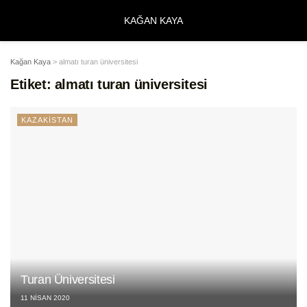
KAĞAN KAYA
Kağan Kaya
>
almatı turan üniversitesi
Etiket:
almatı turan üniversitesi
KAZAKİSTAN
Turan Üniversitesi
11 NISAN 2020