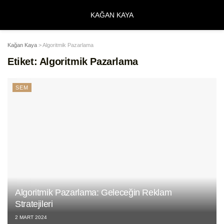
KAĞAN KAYA
Kağan Kaya
>
Algoritmik Pazarlama
Etiket:
Algoritmik Pazarlama
SEM
Algoritmik Pazarlama: Geleceğin Reklam
Stratejileri
2 MART 2024