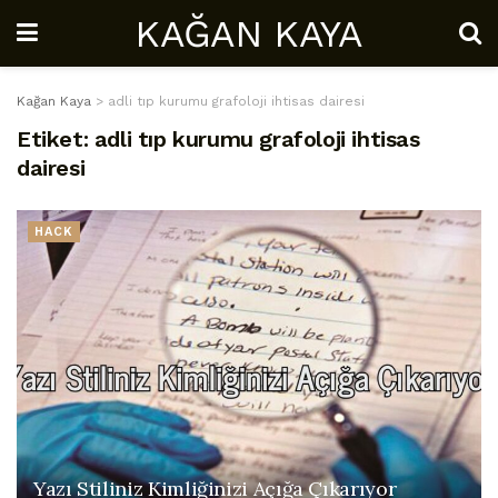
KAĞAN KAYA
Kağan Kaya
>
adli tıp kurumu grafoloji ihtisas dairesi
Etiket:
adli tıp kurumu grafoloji ihtisas
dairesi
HACK
Yazı Stiliniz Kimliğinizi Açığa Çıkarıyor