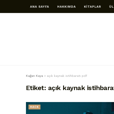
ANA SAYFA
HAKKIMDA
KİTAPLAR
ÜL
Kağan Kaya
>
açık kaynak istihbaratı pdf
Etiket:
açık kaynak istihbara
HACK